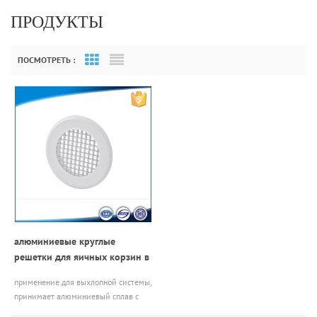
ПРОДУКТЫ
ПОСМОТРЕТЬ :
Grid View
List View
алюминиевые круглые
решетки для яичных корзин в
системе кондиционирования
применение для выхлопной системы,
воздуха
принимает алюминиевый сплав с
покрытием в качестве материала, с