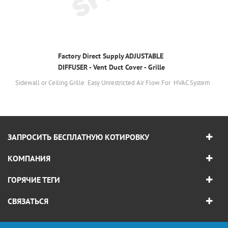
Factory Direct Supply ADJUSTABLE
DIFFUSER - Vent Duct Cover - Grille
Register - Sidewall or Cieling - High
Sidewall or Ceiling Grille Easy Unrestricted Air Flow For HVAC System
Airflow
ЗАПРОСИТЬ БЕСПЛАТНУЮ КОТИРОВКУ
КОМПАНИЯ
ГОРЯЧИЕ ТЕГИ
СВЯЗАТЬСЯ