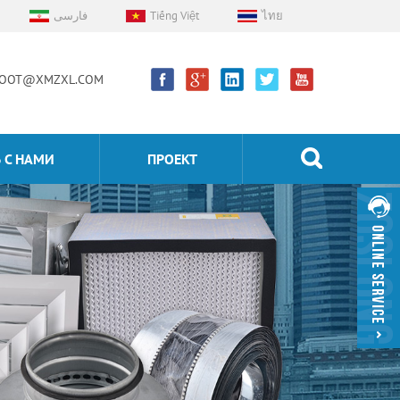
فارسی
Tiếng Việt
ไทย
OOT@XMZXL.COM
 С НАМИ
ПРОЕКТ