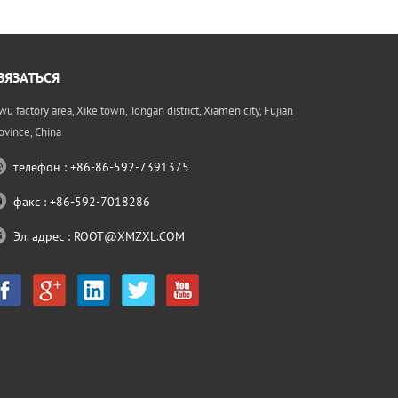
формировани
материалов 
которая явля
оцинкованная
ВЯЗАТЬСЯ
мм и нержав
соответствии
wu factory area, Xike town, Tongan district, Xiamen city, Fujian
гораздо про
фла5
ovince, China
телефон : +86-86-592-7391375
факс : +86-592-7018286
Эл. адрес :
ROOT@XMZXL.COM