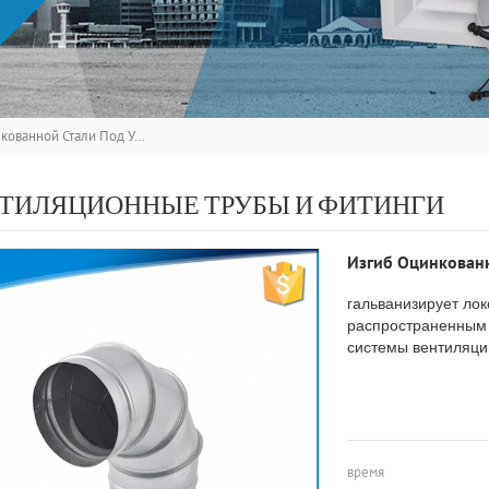
Изгиб Оцинкованной Стали Под Углом 90 Градусов
ТИЛЯЦИОННЫЕ ТРУБЫ И ФИТИНГИ
Изгиб Оцинкованн
гальванизирует ло
распространенным 
системы вентиляци
время