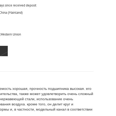
days since received deposit
 China (Mainland)
,Western Union
аемость хорошая, прочность подшипника высокая. его
оительства, также может удовлетворить очень сложный
з нержавеющей стали, использование очень
ния воздуха. кроме того, он делит круг и
рмы и, в частности, модельный канал в соответствии