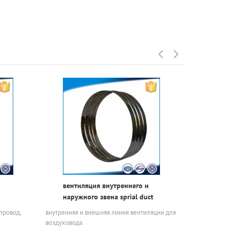
вентиляция внутреннего и
кругл
наружного звена sprial duct
оцинк
нержа
провод,
внутренняя и внешняя линия вентиляции для
размеры от 
проек
воздуховода
обычно. мож