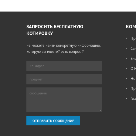
форми
матер
котора
оцинко
ЗАПРОСИТЬ БЕСПЛАТНУЮ
КОМ
мм и 
КОТИРОВКУ
соотв
Пр
гораз
фла5
не можете найти конкретную информацию,
Св
которую вы ищете? есть вопрос ?
свяжитесь с нами
Бл
О 
Но
Пр
Гл