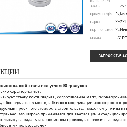
выполнения
заказа:
5 - 25 
продукт orgin:
Fujian,
марка:
XMZXL
порт доставки:
XiaMen
оплата:
L/C,T/T
ЗАПРОС СЕЙЧАС
НКЦИИ
оцинкованной стали под углом 90 градусов
еские характеристики
:
изирует стенку локтя гладкая, сопротивление мало, газонепрониц
добно сделать на месте, и близко к координации инженерного стр
руемый проект. его стоимость строительства ниже, чем у плиты и
транено. это широко применяется для вентиляции и кондиционирова
гольные два вида. мы также можем производить различные виды фо
ебностями пользователей.