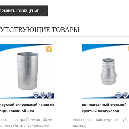
УТСТВУЮЩИЕ ТОВАРЫ
круглый спиральный канал из
оцинкованный стальной
оцинкованной или
круглый воздуховод
нержавеющей стали для
редуктор для вентиляции
ры от диаметра 76 мм до 100 мм
(концентрический редуктор, трубо
проектного подрядчика
о. может быть специфическим.
адаптер)