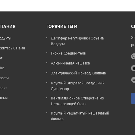
рование плазменной резки для
иалов и машина для производства труб,
я является очень твердой. материал -
ванная сталь, толщина от 0,5 до 1,2
ПАНИЯ
ГОРЯЧИЕ ТЕГИ
С
нержавеющая сталь 0,5-1,0 мм в
етствии с размерами и запросом. его
Xi
одукты
Демпфер Регулировки Объема
до проще установить вставкой или
Воздуха
pr
яжитесь С Нами
Гибкие Соединители
ог
Алюминиевая Решетка
Нас
Электрический Привод Клапана
вости
Круглый Вихревой Воздушный
оект
Диффузор
авная
Вентиляционное Отверстие Из
Нержавеющей Стали
Круглый Решетчатый Решетчатый
Фильтр